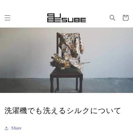
コンテ
ンツに
カ
進む
ー
ト
洗濯機でも洗えるシルクについて
Share