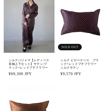
SOLD OUT
シルクパジャマ【レディース
シルク ピローケース ブラ
長袖上下セット】サテン/ブ
ック×レッドプチフラワー
ラック×レッドプチフラワー
シルクサテン
通
¥69,300 JPY
通
¥9,570 JPY
常
常
価
価
格
格