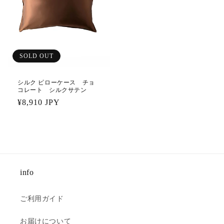
SOLD OUT
シルク ピローケース チョ
コレート シルクサテン
通
¥8,910 JPY
常
価
格
info
ご利用ガイド
お届けについて