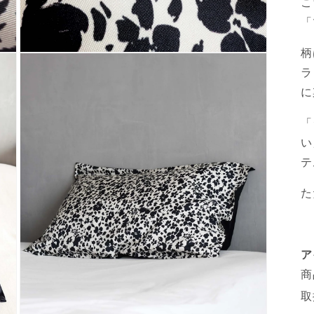
こ
「
柄
モ
ー
ラ
ダ
に
ル
で
メ
「
デ
い
ィ
ア
テ
(5)
を
た
開
く
ア
商