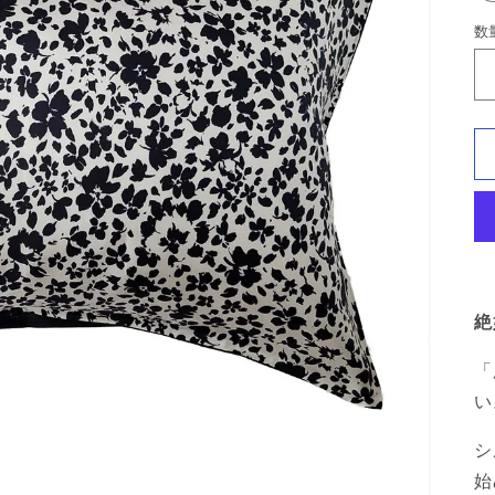
数
絶
「
い
シ
始