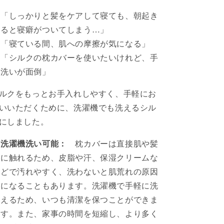
ッ
ッ
「しっかりと髪をケアして寝ても、朝起き
ク
ク
フ
フ
ると寝癖がついてしまう…」
ラ
ラ
「寝ている間、肌への摩擦が気になる」
ワ
ワ
「シルクの枕カバーを使いたいけれど、手
ー
ー
洗いが面倒」
シ
シ
ル
ル
ルクをもっとお手入れしやすく、手軽にお
ク
ク
いいただくために、洗濯機でも洗えるシル
ツ
ツ
にしました。
イ
イ
ル
ル
洗濯機洗い可能：
枕カバーは直接肌や髪
の
の
に触れるため、皮脂や汗、保湿クリームな
数
数
どで汚れやすく、洗わないと肌荒れの原因
量
量
を
を
になることもあります。洗濯機で手軽に洗
減
増
えるため、いつも清潔を保つことができま
ら
や
す。また、家事の時間を短縮し、より多く
す
す