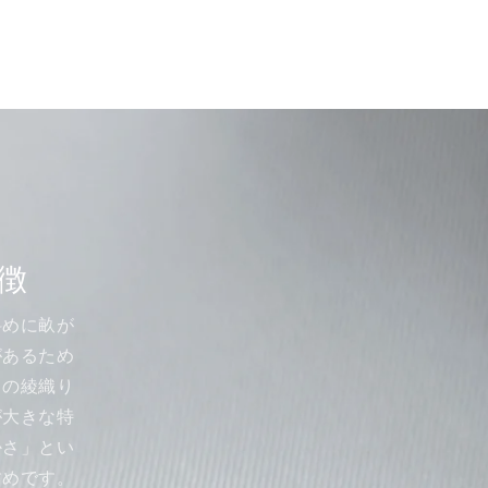
徴
斜めに畝が
があるため
この綾織り
が大きな特
かさ」とい
すめです。