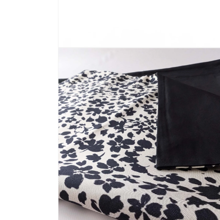
モ
ー
ダ
ル
で
メ
デ
ィ
ア
(2)
を
開
く