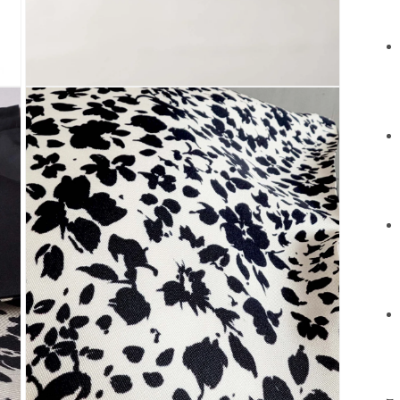
モ
ー
ダ
ル
で
メ
デ
ィ
ア
(3)
を
開
く