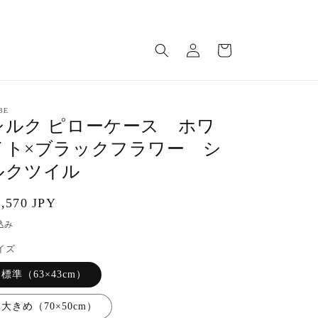
ロ
カ
グ
ー
イ
ト
ン
BE
シルク ピローケース ホワ
イト×ブラックフラワー シ
ルクツイル
通
9,570 JPY
常
込み
価
イズ
格
標準（63×43cm）
大きめ（70×50cm）