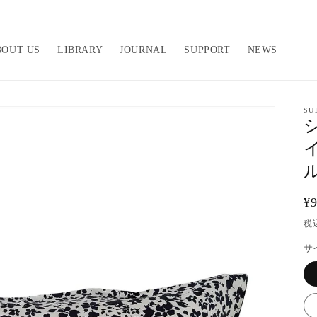
BOUT US
LIBRARY
JOURNAL
SUPPORT
NEWS
SU
¥
税
サ