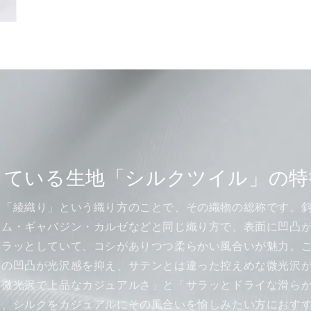
している生地「シルクツイル」の特
は「綾織り」という織り方のことで、その織物の総称です。
ニム・ギャバジン・カルゼなどと同じ織り方で、表面に凹凸
サラッとしていて、コシがありつつ柔らかい風合いが魅力。
面の凹凸が光沢感を抑え、サテンとは違った控えめな微光沢
「微光沢で上品なカジュアルさ」と「サラッとドライな滑ら
ら、シルクをカジュアルにその風合いを愉しみたい方におす