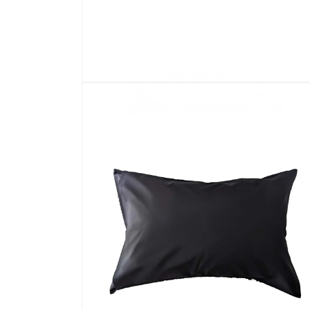
モ
ー
ダ
ル
で
メ
デ
ィ
ア
(1)
を
開
く