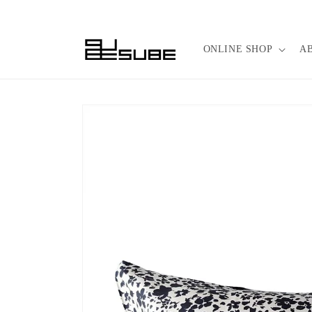
コンテ
ンツに
進む
ONLINE SHOP
A
商品情
報にス
キップ