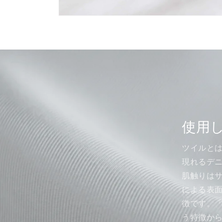
モ
ー
ダ
ル
で
メ
デ
ィ
ア
(8)
を
開
使用
く
ツイルと
現れるデ
肌触りは
による表
徴です。
う特徴か