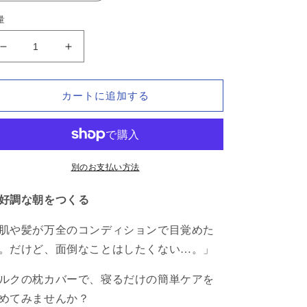
量
シ
シ
ル
ル
ク
ク
カートに追加する
ピ
ピ
ロ
ロ
ー
ー
ケ
ケ
ー
ー
別のお支払い方法
ス
ス
好調な朝をつくる
ホ
ホ
ワ
ワ
肌や髪が万全のコンディションで目覚めた
イ
イ
。だけど、面倒なことはしたくない…。」
ト
ト
×
×
ルクの枕カバーで、寝るだけの簡単ケアを
ブ
ブ
ラ
ラ
めてみませんか？