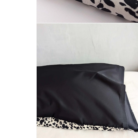
モ
ー
ダ
ル
で
メ
デ
ィ
ア
(4)
を
開
く