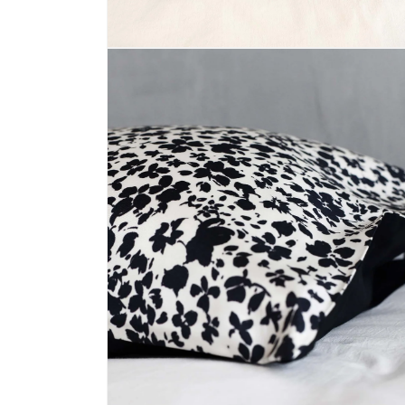
モ
ー
ダ
ル
で
メ
デ
ィ
ア
(6)
を
開
く