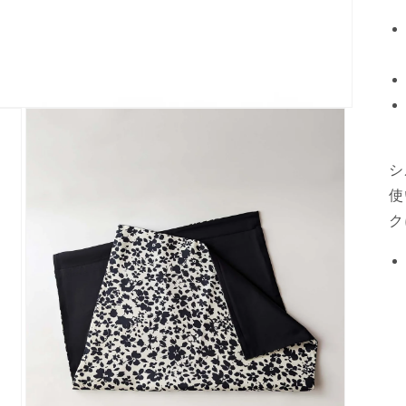
シ
使
ク