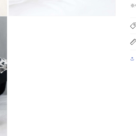
※
モ
ー
ダ
ル
で
メ
デ
ィ
ア
(7)
を
開
く